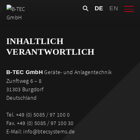
Skip
Suchen
DE
EN
to
nach:
content
INHALTLICH
VERANTWORTLICH
Geräte- und Anlagentechnik
B-TEC GmbH
Zunftweg 6 – 8
31303 Burgdorf
Deutschland
Tel. +49 (0) 5085 / 97 100 0
Fax. +49 (0) 5085 / 97 100 30
E-Mail: info@btecsystems.de