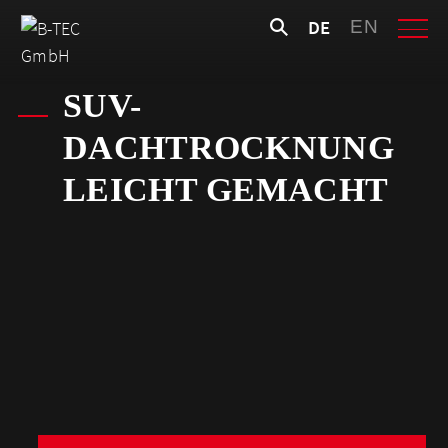
Skip
Suchen
DE
EN
to
nach:
content
SUV-
DACHTROCKNUNG
LEICHT GEMACHT