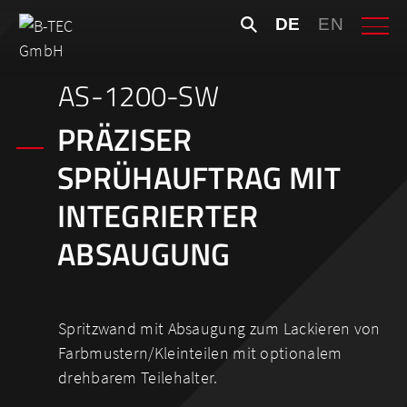
Skip
Suchen
DE
EN
to
nach:
content
AS-1200-SW
PRÄZISER
SPRÜHAUFTRAG MIT
INTEGRIERTER
ABSAUGUNG
Spritzwand mit Absaugung zum Lackieren von
Farbmustern/Kleinteilen mit optionalem
drehbarem Teilehalter.