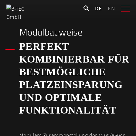
Skip
Suchen
DE
EN
to
nach:
content
Modulbauweise
PERFEKT
KOMBINIERBAR FÜR
BESTMÖGLICHE
PLATZEINSPARUNG
UND OPTIMALE
FUNKTIONALITÄT
Modulare Zusammenstellung der 1200/850er