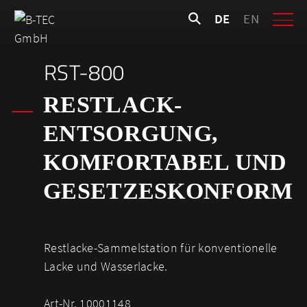
Skip
Suchen
DE
EN
to
nach:
content
RST-800
RESTLACK­­
ENTSORGUNG,
KOMFORTABEL UND
GESETZESKONFORM
Restlacke-Sammelstation für konventionelle
Lacke und Wasserlacke.
Art-Nr. 10001148