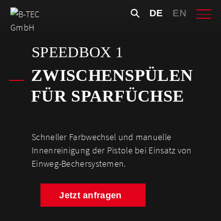
Skip
Suchen
DE
EN
to
nach:
content
SPEEDBOX 1
ZWISCHENSPÜLEN
FÜR SPARFÜCHSE
Schneller Farbwechsel und manuelle
Innenreinigung der Pistole bei Einsatz von
Einweg-Bechersystemen.
Jetzt anfragen